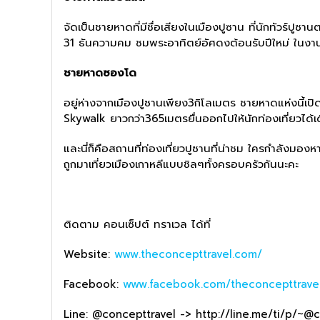
จัดเป็นชายหาดที่มีชื่อเสียงในเมืองปูซาน ที่นักทัวร์ป
31 ธันความคม ชมพระอาทิตย์อัศดงต้อนรับปีใหม่ ในงาน
ชายหาดซองโด
อยู่ห่างจากเมืองปูซานเพียง3กิโลเมตร ชายหาดแห่งนี้เ
Skywalk ยาวกว่า365เมตรยื่นออกไปให้นักท่องเที่ยวได้เ
และนี่ก็คือสถานที่ท่องเที่ยวปูซานที่น่าชม ใครกำลังม
ถูกมาเที่ยวเมืองเกาหลีแบบชิลๆทั้งครอบครัวกันนะคะ
ติดตาม คอนเซ็ปต์ ทราเวล ได้ที่
Website:
www.theconcepttravel.com/
Facebook:
www.facebook.com/theconcepttrave
Line: @concepttravel -> http://line.me/ti/p/~@