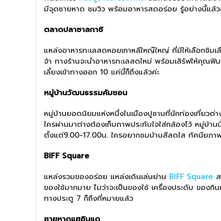
มีจุดชายหาด ชมวิว พร้อมอาหารสดอร่อย รู้อย่างนี้แล้ว
ตลาดปลาซาลกาชิ
แหล่งอาหารทะเลสดหอยเกาหลีใหญ๊ใหญ่ ที่มีให้เลือกชิมเ
จ้า ทางร้านจะนำอาหารทะเลสดใหม่ พร้อมเสิร์ฟให้คุณฟิ
เลี้ยงเข้าทางออก 10 แค่นี้ก็ถึงแล้วค่ะ
หมู่บ้านวัฒนธรรมคัมชอน
หมู่บ้านยอดนิยมแห่งหนึ่งในเมืองปูซานที่นักท่องเที่ยวต
ใครผ่านมาต่างต้องเก็บภาพประทับใจใส่กล้องไว้ หมู่บ้านน
ตั้งแต่9.00-17.00น. ใครอยากชมบ้านสีสดใส ทัศนียภา
BIFF Square
แหล่งรวมของอร่อย แหล่งเดินเล่นย่าน
BIFF Square
สถ
ของใช้มากมาย ไมว่าจะเป็นของใช้ เครื่องประดับ ของ
ทางประตู 7 ก็ถึงที่หมายแล้ว
ชายหาดแฮอินแด