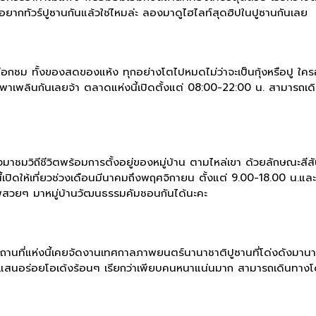
อยากทัวร์ปูซานกันแล้วใช่ไหมล่ะ ลองมาดูไฮไลท์สุดฮิปในปูซานกันเลย
ลือกชม ทั้งของสดของแห้ง ทุกอย่างโตไปหมดไม่ว่าจะเป็นกุ้งหรือปู ใค
นพาเพลินกันเลยจ้า ตลาดแห่งนี้เปิดตั้งแต่ 08:00-22:00 น. สามารถเ
่างมาชมวิถีชีวิตพร้อมการตั้งอยู่ของหมู่บ้าน ตามไหล่เขา ด้วยลักษณะส
ี้เปิดให้เที่ยวช่วงเดือนมีนาคมถึงพฤศจิกายน ตั้งแต่ 9.00-18.00 น.แล
พสวยๆ มาหมู่บ้านวัฒนธรรมคัมชอนกันได้นะคะ
านที่แห่งนี้เคยจัดงานเทศกาลภาพยนตร์นานาชาติปูซานที่โด่งดังมานา
กินแสนอร่อยโอเด้งร้อนๆ เรียกว่าเพียบคนหนาแน่นมาก สามารถเดินทา