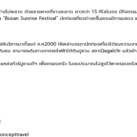
ูซานต่างไม่พลาด ด้วยชายหาดที่ขาวสะอาด ยาวกว่า 1.5 กิโลโมตร มีกิจก
 “Busan Sunrise Festival” นักท่องเที่ยวต่างครื้นเครงมีการแสดง 
ปิดให้บริการมาตั้งแต่ ค.ศ2000 ให้เหล่าบรรดานักท่องเที่ยวได้ชมควา
ดินชม สามารถเดินทางจากรถไฟฟ้าใต้ดินปูซาน สถานีJagalchi แล้วเข้าท
องหาแหล่งทัวร์ปูซานดีๆ เพื่อครอบครัว ในงบประมาณไม่สูงไว้พาครอบคร
l
concepttravel