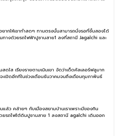
รอยากให้เขาทำสดๆ ทานตรงนั้นสามารถนั่งรอที่ชั้นสองได้
ดินทางด้วยรถไฟฟ้าปูซานสาย1 ลงที่สถานี Jagalchi และ
ีสันสดใส เรียงรายตามเนินเขา จัดว่าเด็ดคัลเลอร์ฟลูมาก
ะจะเปิดอีกทีในช่วงเดือนธันวาคมจนถึงเดือนกุมภาพันธ์
นแล้ว คล้ายๆ กับเมืองสยามบ้านเราเพราะมีของกิน
งโดยรถไฟใต้ดินปูซานสาย 1 ลงสถานี agalchi เดินออก