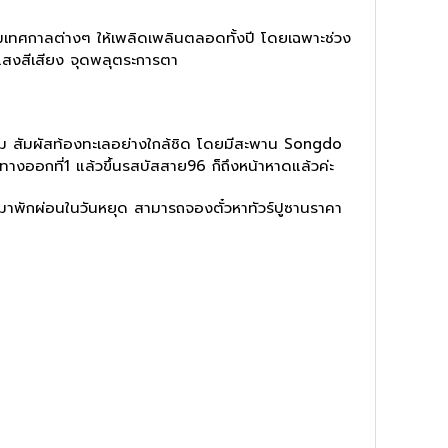
รรมเทศกาลต่างๆ ให้เพลิดเพลินตลอดทั้งปี โดยเฉพาะช่วง
แสงสีเสียง จุดพลุตระการตา
มงาม สัมผัสท้องทะเลอย่างใกล้ชิด โดยมีสะพาน Songdo
างออกที่1 แล้วขึ้นรสบัสสาย96 ก็ถึงหน้าหาดแล้วค่ะ
ัวมาพักผ่อนในวันหยุด สามารถจองตั๋วหาทัวร์ปูซานราคา