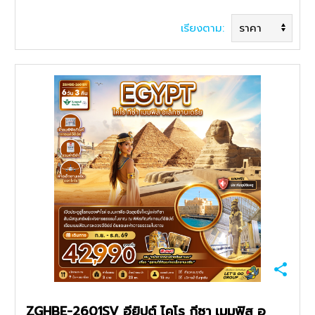
เรียงตาม:
ค้นหาทัวร์
ZGHBE-2601SV อียิปต์ ไคโร กีซา เมมฟิส อ