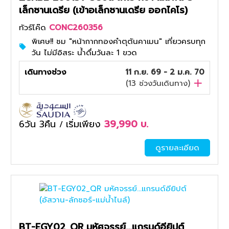
เล็กซานเดรีย (เข้าอเล็กซานเดรีย ออกไคโร)
ทัวร์โค๊ด
CONC260356
พิเศษ!! ชม "หน้ากากทองคำตุตันคาเมน" เที่ยวครบทุก
วัน ไม่มีอิสระ น้ำดื่มวันละ 1 ขวด
เดินทางช่วง
11 ก.ย. 69 - 2 ม.ค. 70
(
13
ช่วงวันเดินทาง)
6วัน 3คืน
เริ่มเพียง
39,990
บ.
/
ดูรายละเอียด
BT-EGY02_QR มหัศจรรย์...แกรนด์อียิปต์