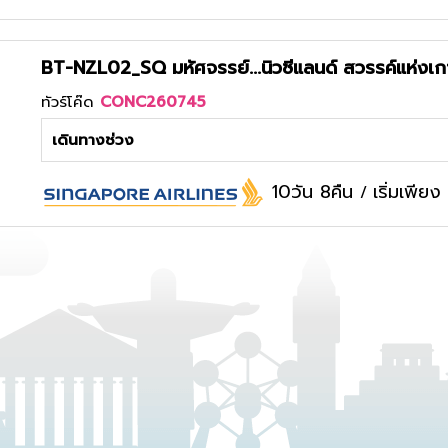
BT-NZL02_SQ มหัศจรรย์...นิวซีแลนด์ สวรรค์แห่งเกาะใ
ทัวร์โค๊ด
CONC260745
เดินทางช่วง
10วัน 8คืน
เริ่มเพีย
/