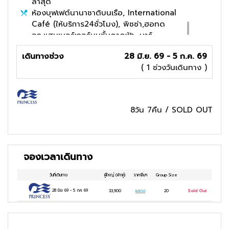
ล่าสุด
ห้องบุฟเฟต์นานาชาติบนเรือ, International
Café (ให้บริการ24ชั่วโมง), พิซซ่า,ฮอทด
อก,แฮมเบอร์เกอร์บนชั้นดาดฟ้า, บาร์
ไอศกรีม, ปูอลาสก้า
เดินทางช่วง
28 มิ.ย. 69 - 5 ก.ค. 69
( 1 ช่วงวันเดินทาง )
8วัน 7คืน
/
SOLD OUT
จองเวลาเดินทาง
วันที่เดินทาง
ผู้ใหญ่
(พักคู่)
ราคาอื่นๆ
Group Size
28 มิ.ย. 69
-
5 ก.ค. 69
33,900
แสดง
20
Sold Out