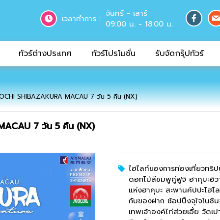
จันทร์ - เสาร์
เวลาทำการ :
09:00 น. - 18:00 น.
ทัวร์ต่างประเทศ
ทัวร์โปรโมชั่น
รับจัดกรุ๊ปทัวร์
OCHI SHIBAZAKURA MACAU 7 วัน 5 คืน (NX)
CAU 7 วัน 5 คืน (NX)
ไฮไลท์ของการท่องเที่ยวทริปน
ดอกไม้สีชมพูคู่ฟูจิ ฮาคุบะอิ
แห่งฮาคุบะ สะพานคัปปะไฮไลท
กับของฝาก ช้อปปิ้งจุใจในชิ
เทพเจ้าองค์ไท่ส่วยเอี้ย วัด