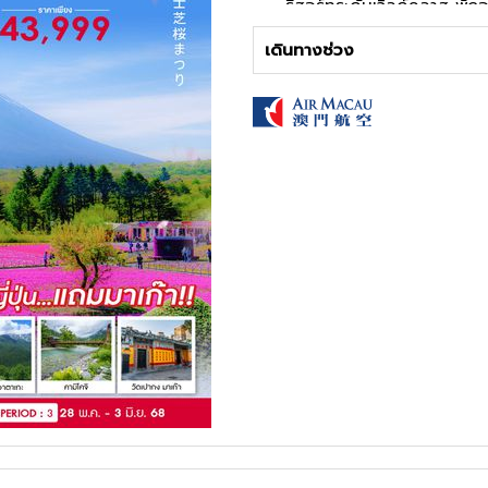
รีสอร์ทระดับเวิลด์คลาส พักอ
เท่านั้น!!!
เดินทางช่วง
อาหารพิเศษ...บุฟเฟ่ต์ขาปูยักษ์