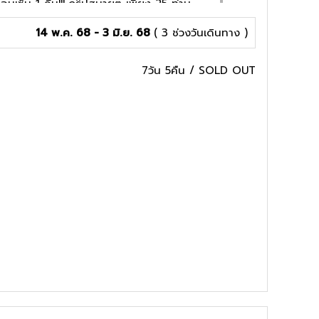
อนเซ็น 1 คืน!!! กรุ๊ปสบายๆ เพียง 25 ท่าน
14 พ.ค. 68 - 3 มิ.ย. 68
( 3 ช่วงวันเดินทาง )
,บุฟเฟ่ต์ชาบู
7วัน 5คืน
/
SOLD OUT