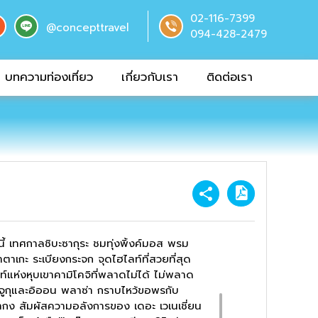
02-116-7399
@concepttravel
094-428-2479
บทความท่องเที่ยว
เกี่ยวกับเรา
ติดต่อเรา
ี้ เทศกาลชิบะซากุระ ชมทุ่งพิ้งค์มอส พรม
วาตาเกะ ระเบียงกระจก จุดไฮไลท์ที่สวยที่สุด
์แห่งหุบเขาคามิโคจิที่พลาดไม่ได้ ไม่พลาด
นจูกุและอิออน พลาซ่า กราบไหว้ขอพรกับ
เปากง สัมผัสความอลังการของ เดอะ เวเนเชี่ยน