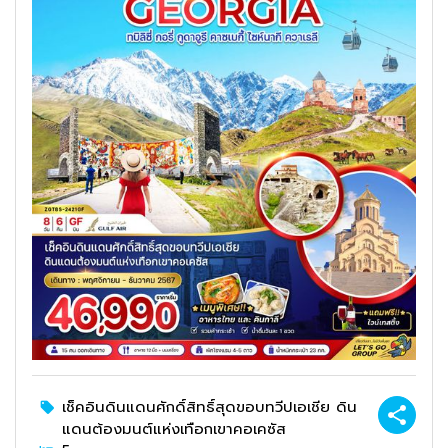
เช็คอินดินแดนศักดิ์สิทธิ์สุดขอบทวีปเอเชีย ดิน
แดนต้องมนต์แห่งเทือกเขาคอเคซัส