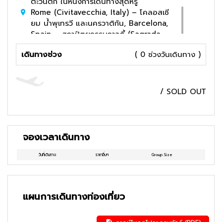
ตะวันตก ในหนึ่งการเดินทางสุดหรู
Rome (Civitavecchia, Italy) – โคลอสเซี
ยม น้ำพุเทรวี และนครวาติกัน, Barcelona,
Spain – สถาปัตยกรรมกาวดี้ (Sagrada
Família), ถนน La Rambla,
เดินทางช่วง
( 0 ช่วงวันเดินทาง )
Marseille/Provence, France – ท่าเรือ
เก่า (Vieux-Port), โบสถ์ Notre-Dame de
la Garde และไวน์โปรวองซ์
/
SOLD OUT
จองเวลาเดินทาง
วันที่เดินทาง
ราคาอื่นๆ
Group Size
แผนการเดินทางท่องเที่ยว