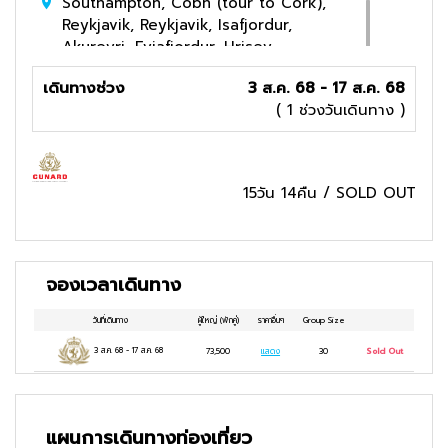
Southampton, Cobh (tour to Cork),
Reykjavik, Reykjavik, Isafjordur,
Akureyri, Eyjafjordur, Hrisey,
Greenock, Liverpool
เดินทางช่วง
3 ส.ค. 68 - 17 ส.ค. 68
อาหารนานาชาติ, อาหารท้องถิ่น, เครื่องดื่ม
( 1 ช่วงวันเดินทาง )
ต่างๆ
15วัน 14คืน
/
SOLD OUT
จองเวลาเดินทาง
วันที่เดินทาง
ผู้ใหญ่
(พักคู่)
ราคาอื่นๆ
Group Size
3 ส.ค. 68
-
17 ส.ค. 68
73,500
แสดง
30
Sold Out
แผนการเดินทางท่องเที่ยว