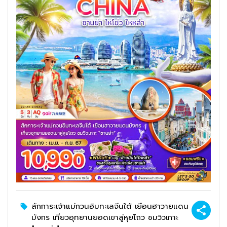
สักการะเจ้าแม่กวนอิมทะเลจีนใต้ เยือนฮาวายแดน
มังกร เที่ยวอุทยานยอดเขาลู่หุยโถว ชมวิวเกาะ